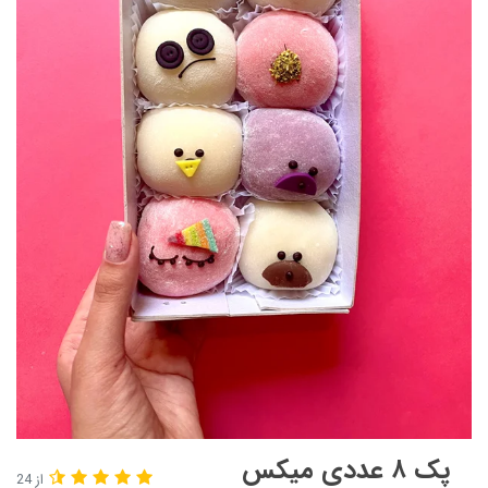
پک ۸ عددی میکس
از 24