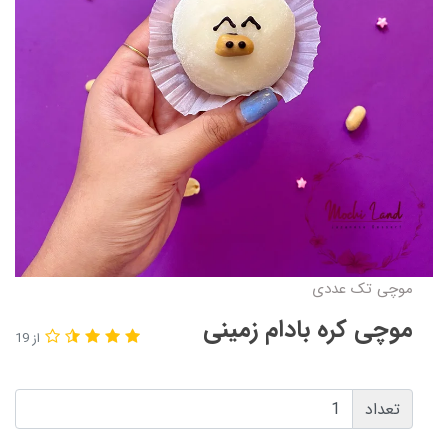
موچی تک عددی
موچی کره بادام زمینی
از 19
تعداد