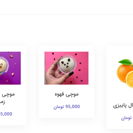
موچی قهوه
موچی کر
زم
ل پاییزی
95,000 تومان
95,000 توم