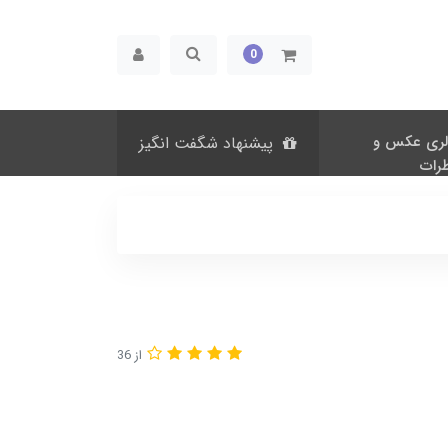
0
لری عکس و
پیشنهاد شگفت انگیز
رات
از 36