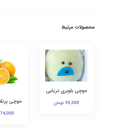
محصولات مرتبط
ی هدیه
موچی بلوبری دریایی
ش کن!)
موچی پرتقا
95,000 تومان
74,000 تومان