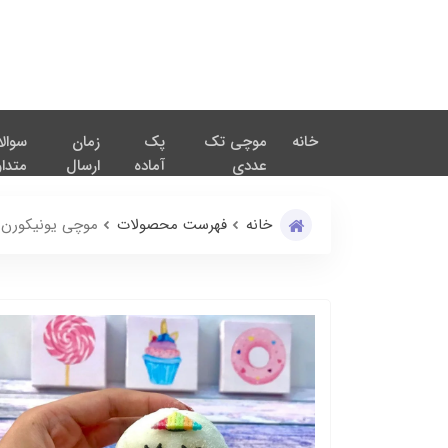
خانه
موچی تک
پک
زمان
سوال
عددی
آماده
ارسال
متدا
خانه
فهرست محصولات
موچی یونیکورن