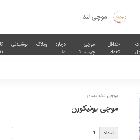
موچی لند
ات
حداقل
موچی
درباره
وبلاگ
نوشیدنی
گا
ول
تعداد
چیست؟
ما
نظ
موچی تک عددی
موچی یونیکورن
تعداد