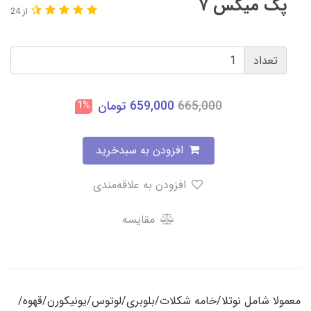
پک میکس ۷
از 24
تعداد
665,000
659,000
تومان
1%
افزودن به سبدخرید
افزودن به علاقه‌مندی
مقایسه
معمولا شامل نوتلا/خامه شکلات/بلوبری/لوتوس/یونیکورن/قهوه/