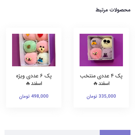
محصولات مرتبط
پک ۴ عددی منتخب
پک ۶ عددی ویژه
اسفند🔥
اسفند🔥
335,000 تومان
498,000 تومان