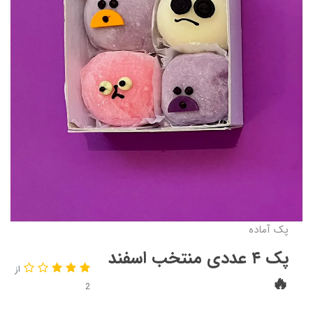
پک آماده
پک ۴ عددی منتخب اسفند
از
🔥
2