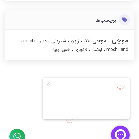
برچسب‌ها
موچی
موچی لند
ژاپن
شیرینی
دسر
mochi
mochi land
لوکس
لاکچری
خمیر لوبیا
گالری عکس و نظرات