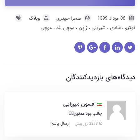
06 مرداد 1399
صحرا حیدری
وبلاگ
توکیو
قنادی
شیرینی
ژاپن
موچی لند
موچی
دیدگاه‌های بازدیدکنندگان
افسون میرزایی
جالب بود ممنون👌🏻
ارسال پاسخ
2203 روز پیش