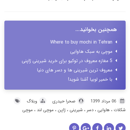
همچنین بخوانید...
Where to buy mochi in Tehran
موچی به سبک هاوایی
5 مغازه معروف در توکیو برای خرید شیرینی ژاپنی
معروف ترین شیرینی ها و دسر های دنیا
با خمیر لوبیا آشنا شوید!
06 مرداد 1399
صحرا حیدری
وبلاگ
شکلات
هاوایی
دسر
شیرینی
ژاپن
موچی لند
موچی