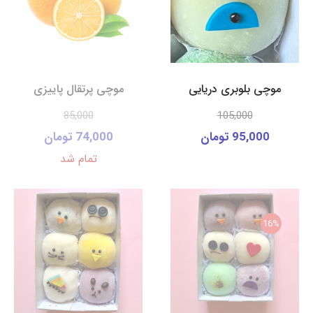
موچی بلوبری دریایی
موچی پرتقال پاییزی
85,000
105,000
95,000 تومان
74,000 تومان
تمام شد
16%