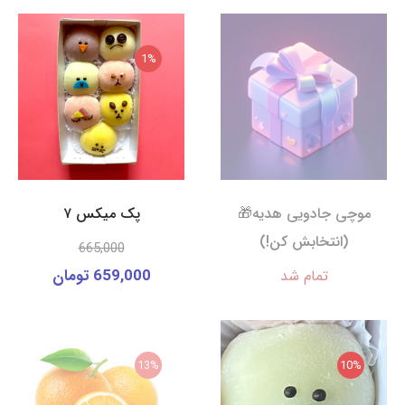
1%
موچی جادویی هدیه🎁
پک میکس ۷
(انتخابش کن!)
665,000
659,000 تومان
تمام شد
13%
10%