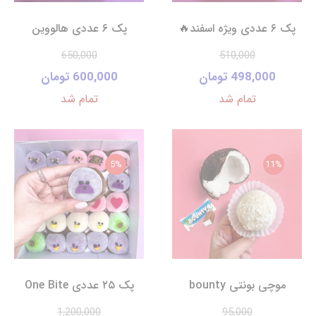
پک ۶ عددی ویژه اسفند🔥
پک ۶ عددی هالووین
650,000
510,000
498,000 تومان
600,000 تومان
تمام شد
تمام شد
5%
11%
موچی بونتی bounty
پک ۲۵ عددی One Bite
1,200,000
95,000