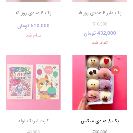
پک دلبر ۶ عددی روز🔥
پک‌ ۶ عددی روز 🌠
510,000
510,000 تومان
432,000 تومان
تمام شد
تمام شد
25%
3%
پک ۸ عددی میکس
کارت تبریک تولد
40,000
760,000