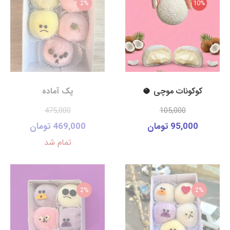
2%
10%
کوکونات موچی 🥥
پک آماده
475,000
105,000
95,000 تومان
469,000 تومان
تمام شد
2%
2%